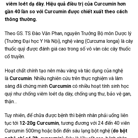
viêm loét dạ dày. Hiệu quả điều trị của Curcumin hơn
gần 40 lần so với Curcumin được chiết xuất theo cách
thông thường.
Theo GS. TS Đào Văn Phan, nguyên Trưởng Bộ môn Dược lý
(Trường Đại học Y Hà Nội), nghệ vàng (Curcuma longa) là cây
thuốc quý được đánh giá cao trong số vô vàn các cây thuốc
cổ truyền.
Hoạt chất chính tạo nên màu vàng và tác dụng của nghệ
là
Curcumin
. Nhiều nghiên cứu trên thực nghiệm và lâm
sàng đã chứng minh
Curcumin
có nhiều hoạt tính sinh học
quý như chống viêm loét dạ dày, chống ung thư, bảo vệ gan,
thận…
Tuy nhiên, để chữa được bệnh thì bệnh nhân phải uống liên
tục tới
12-20g Curcumin
, tương đương với 24 đến 40 viên
Curcumin 500mg hoặc bốn đến sáu lạng bột nghệ (
do bột