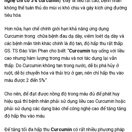
nghệ chỉ có 3% curcumin
). Đây là liều rất cao, bệnh nhân
không thể tuân thủ do mùi vị khó chịu và gây kích ứng đường
tiêu hóa.
Hơn nữa, hạn chế chính giới hạn khả năng ứng dụng
Curcumin trong chữa bệnh đau dạ dày, viêm loét dạ dày và
các bệnh mãn tính khác chính là độ tan, độ hấp thu rất thấp.
GS. TS Đào Văn Phan cho biết: “
Curcumin
tuy uống với liều
cao nhưng hàm lượng trong máu và nơi tác dụng lại vẫn
thấp. Do Curcumin không tan trong nước, dễ bị phá hủy ở
ruột, dễ bị chuyển hóa và thải trừ ở gan, nên chỉ hấp thu vào
máu được 2 đến 5%”.
Cho nên, để đạt được nồng độ trong máu đủ để phát huy
hiệu quả thì bệnh nhân phải sử dụng liều cao Curcumin hoặc
phải sử dụng các dạng bào chế công nghệ cao để tăng tăng
độ hấp thu vào máu.
Để tăng tối đa hấp thu
Curcumin
có rất nhiều phương pháp